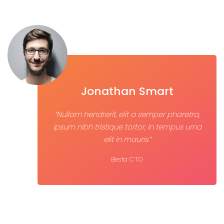
Jonathan Smart
“Nullam hendrerit, elit a semper pharetra,
ipsum nibh tristique tortor, in tempus urna
elit in mauris.”
Besta CTO